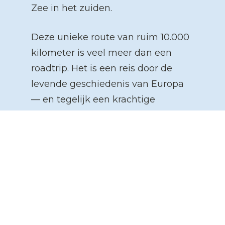
Zee in het zuiden.
Deze unieke route van ruim 10.000 
kilometer is veel meer dan een 
roadtrip. Het is een reis door de 
levende geschiedenis van Europa 
— en tegelijk een krachtige 
herinnering aan de waarde van 
vrede, vrijheid en verbondenheid.
Of je nu rijdt op twee wielen of vier, 
de MRA Iron Curtain Trail heeft voor 
elke auto- of motortoerist iets 
bijzonders:
🌍 
Wijngaarden en kastelen
 in 