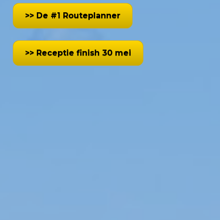
>> De #1 Routeplanner
>> Receptie finish 30 mei